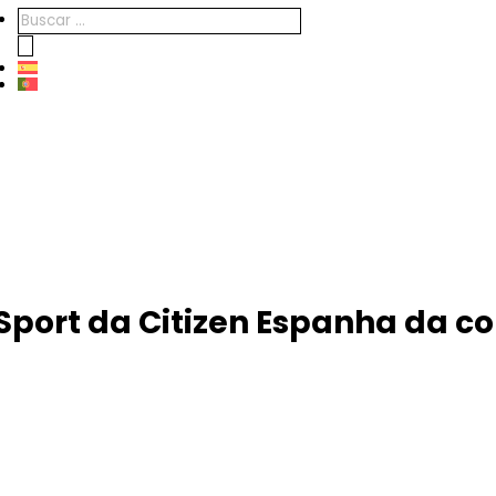
Products
search
port da Citizen Espanha da co