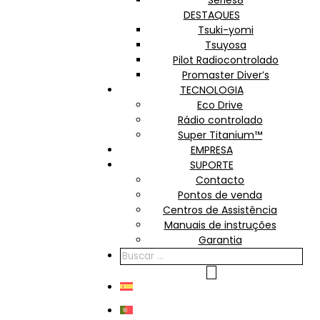
Series8
DESTAQUES
Tsuki-yomi
Tsuyosa
Pilot Radiocontrolado
Promaster Diver’s
TECNOLOGIA
Eco Drive
Rádio controlado
Super Titanium™
EMPRESA
SUPORTE
Contacto
Pontos de venda
Centros de Assistência
Manuais de instruções
Garantia
PRODUCTS
SEARCH