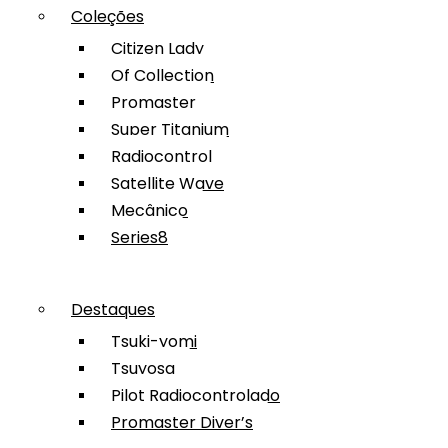
Coleções
Citizen Lady
Of Collection
Promaster
Super Titanium
Radiocontrol
Satellite Wave
Mecânico
Series8
Destaques
Tsuki-yomi
Tsuyosa
Pilot Radiocontrolado
Promaster Diver’s