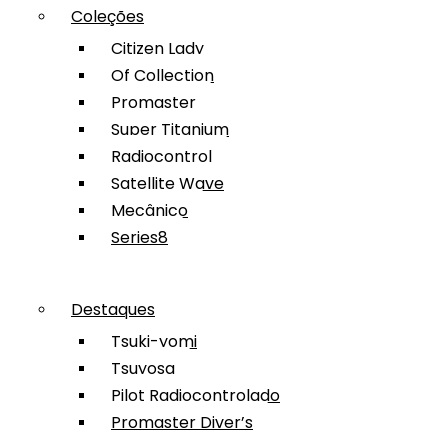
Coleções
Citizen Lady
Of Collection
Promaster
Super Titanium
Radiocontrol
Satellite Wave
Mecânico
Series8
Destaques
Tsuki-yomi
Tsuyosa
Pilot Radiocontrolado
Promaster Diver’s