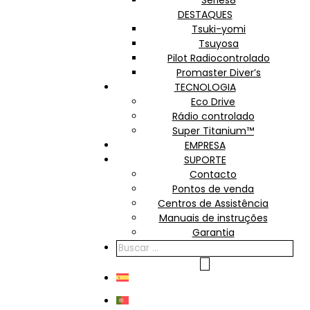
Series8
DESTAQUES
Tsuki-yomi
Tsuyosa
Pilot Radiocontrolado
Promaster Diver’s
TECNOLOGIA
Eco Drive
Rádio controlado
Super Titanium™
EMPRESA
SUPORTE
Contacto
Pontos de venda
Centros de Assistência
Manuais de instruções
Garantia
PRODUCTS
SEARCH