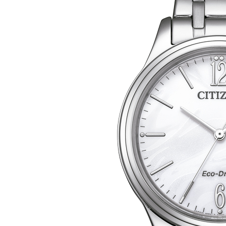
Mecânico
Series8
DESTAQUES
Tsuki-yomi
Tsuyosa
Pilot Radiocontrolado
Promaster Diver’s
TECNOLOGIA
Eco Drive
Rádio controlado
Super Titanium™
EMPRESA
SUPORTE
Contacto
Pontos de venda
Centros de Assistência
Manuais de instruções
Garantia
PRODUCTS
SEARCH