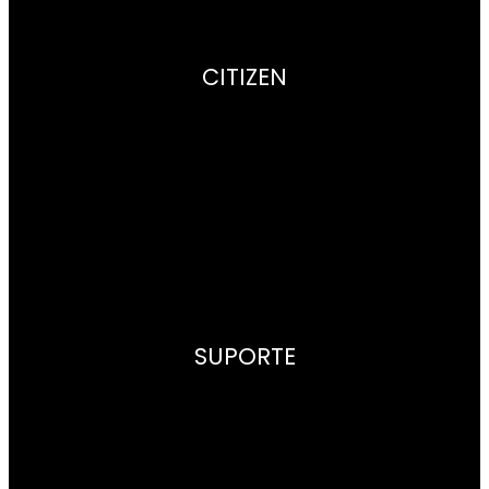
CITIZEN
Empresa
Radiocontrol
Super Titanium™
Aviso legal
Política de Privacidade
SUPORTE
Contacto
Pontos de venda
Centros de Assistência
Garantia