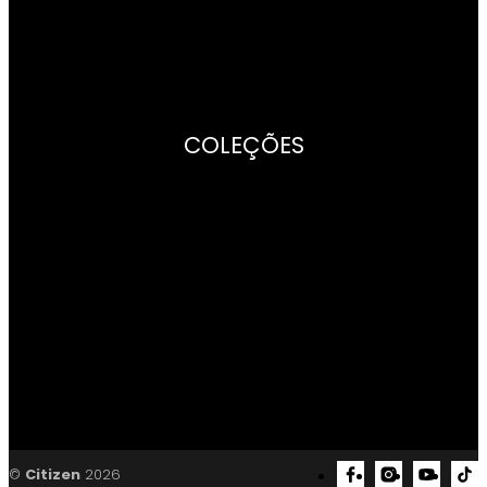
Livro de instruções
COLEÇÕES
Citizen Lady
Of collection
Promaster
Super Titanium
Radiocontrol
Satellite Wave
Mecânico
Series8
DeMomentSomTres
©
Citizen
2026