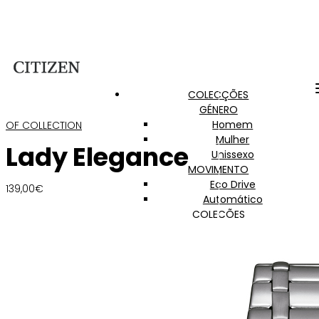
COLECÇÕES
GÉNERO
Homem
OF COLLECTION
Mulher
Lady Elegance
Unissexo
MOVIMENTO
Eco Drive
139,00
€
Automático
COLEÇÕES
Citizen Lady
Of Collection
Promaster
Super Titanium
Radiocontrol
Satellite Wave