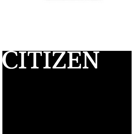
Citizen Watch Ibérica S.A.U.
Ctra. de L’Hospitalet, 147-149 – 08940 Cornellá de Llobregat
(Barcelona) España
C.I.F.: A-60379823
Registro Mercantil de Barcelona, Tomo 26426, Folio 001, Hoja
Duplicada N° 102840 Sección General, Inscripción 1ª